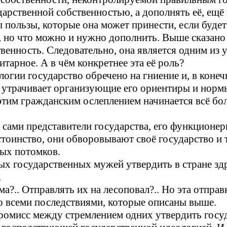
дарственной собственностью, а дополнять её, ещё 
 пользы, которые она может принести, если будет
о, но что можно и нужно дополнить. Выше сказано
твенность. Следовательно, она является одним и
тарное. А в чём конкретнее эта её роль?
логии государство обречено на гниение и, в конеч
утрачивает организующие его ориентиры и нормы
этим гражданским ослеплением начинается всё бо
 сами представители государства, его функционе
стоинство, они обворовывают своё государство и
ных потомков.
ных государственных мужей утвердить в стране з
.
ма?.. Отправлять их на лесоповал?.. Но эта отпра
со всеми последствиями, которые описаны выше.
промисс между стремлением одних утвердить госу