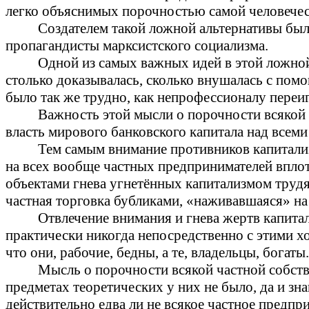
легко объяснимых порочностью самой человечес
Создателем такой ложной альтернативы был
пропагандисты марксистского социализма.
Одной из самых важных идей в этой ложной
столько доказывалась, сколько внушалась с по
было так же трудно, как непрофессионалу переиг
Важность этой мысли о порочности всякой ч
власть мирового банковского капитала над всеми
Тем самым внимание противников капитализ
на всех вообще частных предпринимателей вплот
объектами гнева угнетённых капитализмом труд
частная торговка бубликами, «наживавшаяся» на
Отвлечение внимания и гнева жертв капитал
практически никогда непосредственно с этими хо
что они, рабочие, бедны, а те, владельцы, богат
Мысль о порочности всякой частной собств
предметах теоретических у них не было, да и зн
действительно едва ли не всякое частное предпр