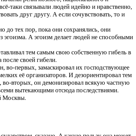
 всё-таки связывали людей идейно и нравственно,
вовать друг другу. А если сочувствовать, то и
о до тех пор, пока они сохранялись, они
 эгоизма. А эгоизм делает людей не способными
отавливал тем самым свою собственную гибель в
 после своей гибели.
н, во-первых, замаскировал их господствующее
мелких её организаторов. И дезориентировал тем
, во-вторых, он демонизировал всякую частную
о всеми вытекающими отсюда последствиями.
й Москвы.
сударством, сказано. А какую пользу она может