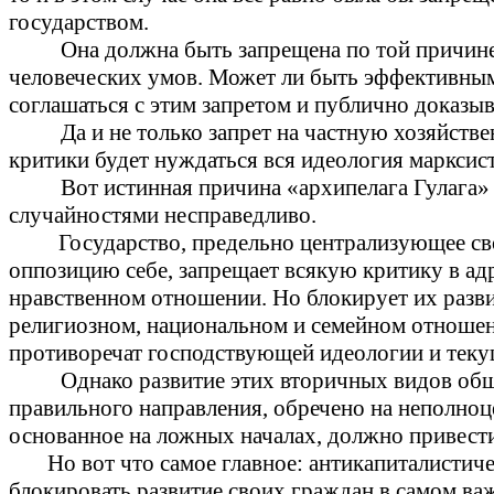
государством.
Она должна быть запрещена по той причине,
человеческих умов. Может ли быть эффективным 
соглашаться с этим запретом и публично доказыва
Да и не только запрет на частную хозяйств
критики будет нуждаться вся идеология марксист
Вот истинная причина «архипелага Гулага» 
случайностями несправедливо.
Государство, предельно централизующее с
оппозицию себе, запрещает всякую критику в адр
нравственном отношении. Но блокирует их разви
религиозном, национальном и семейном отношени
противоречат господствующей идеологии и текущ
Однако развитие этих вторичных видов об
правильного направления, обречено на неполноце
основанное на ложных началах, должно привести
Но вот что самое главное:
антикапиталистиче
блокировать развитие своих граждан в самом важ