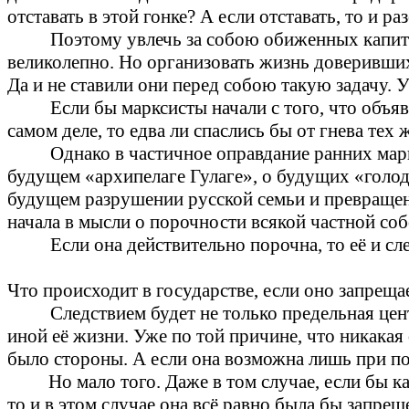
отставать в этой гонке? А если отставать, то и ра
Поэтому увлечь за собою обиженных капита
великолепно. Но организовать жизнь доверивши
Да и не ставили они перед собою такую задачу. 
Если бы марксисты начали с того, что объяв
самом деле, то едва ли спаслись бы от гнева тех
Однако в частичное оправдание ранних мар
будущем «архипелаге Гулаге», о будущих «голо
будущем разрушении русской семьи и превращен
начала в мысли о порочности всякой частной соб
Если она действительно порочна, то её и с
Что происходит в государстве, если оно запрещ
Следствием будет не только предельная цен
иной её жизни. Уже по той причине, что никакая
было стороны. А если она возможна лишь при под
Но мало того. Даже в том случае, если бы 
то и в этом случае она всё равно была бы запре