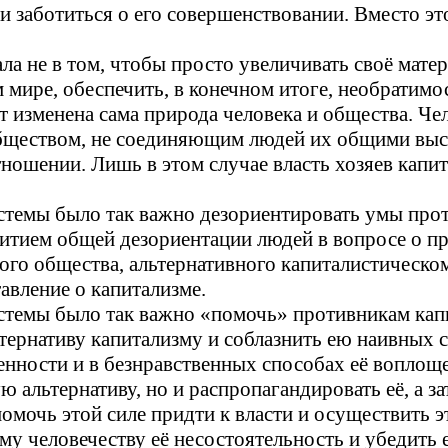
 и заботиться о его совершенствовании. Вместо э
а не в том, чтобы просто увеличивать своё матер
м мире, обеспечить, в конечном итоге, необратимо
ет изменена сама природа человека и общества. Ч
-обществом, не соединяющим людей их общими вы
ошении. Лишь в этом случае власть хозяев капит
стемы было так важно дезориентировать умы прот
итием общей дезориентации людей в вопросе о при
го общества, альтернативного капиталистическом
авление о капитализме.
стемы было так важно «помочь» противникам кап
тернативу капитализму
и соблазнить ею наивных 
енности и в безнравственных способах её воплощ
 альтернативу, но и распропагандировать её, а з
помочь этой силе придти к власти и осуществить э
у человечеству её несостоятельность и убедить ег