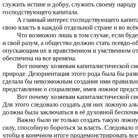
служить истине и добру, служить своему народу
господствующего капитала.
А главный интерес господствующего капитал
свою власть в каждой отдельной стране и во всё
Что возможно лишь в том случае, если буд
и свой разум, а общество должно стать псевдо
опускающим их в нравственном и умственном отн
обеспечена на все времена.
Вот почему хозяевам капиталистической си
природе. Дезориентация этого рода была бы разв
сделала бы невозможным создание ими правильно
представление о социализме, имея ложное предст
Вот почему хозяевам капиталистической си
Для этого следовало создать для них
ложную аль
должна была заключаться в её духовной беспочв
Важно было не только создать такую ложную
силу, способную бороться за власть. Следовало 
чтобы в конечном итоге продемонстрировать всем