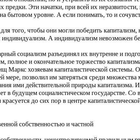
х предки. Эти начатки, при всей их неразвитости,
 на бытовом уровне. А если понимать, то и сочувст
для того, чтобы они могли победить капитализм, н
 индивидуализм. А индивидуализм невозможен без
тарный социализм разъединял их внутренне и подг
м, полное и окончательное торжество капитализма
ищ Маркс хозяевам капиталистической системы. О
й мере, позволил им затеряться среди множества 
ания ими действительной природы капитализма. И
рет в будущем социалистическом государстве. С
 красуется до сих пор в центре капиталистическо
енной собственностью и частной
й собственности, неконтролируемой правильным го