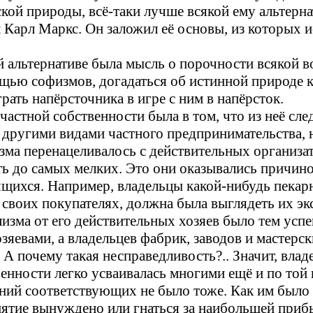
кой природы, всё-таки лучше всякой ему альтерн
 Карл Маркс. Он заложил её основы, из которых и
 альтернативе была мысль о порочности всякой в
мощью софизмов, догадаться об истинной природе
рать напёрсточника в игре с ним в напёрсток.
астной собственности была в том, что из неё сле
 другими видами частного предпринимательства, н
ма перенацеливалось с действительных организато
ь до самых мелких. Это они оказывались причино
ящихся. Например, владельцы какой-нибудь пекар
 своих покупателях, должна была выглядеть их эк
изма от его действительных хозяев было тем успе
зяевами, а владельцев фабрик, заводов и мастерск
ы. А почему такая несправедливость?.. Значит, вл
енности легко усваивалась многими ещё и по той 
аний соответствующих не было тоже. Как им было 
иятие вынуждено или гнаться за наибольшей прибыл