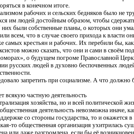
зоряться в конечном итоге.
лизмом рабочих и сельских бедняков было не труд
хся им людей достойным образом, чтобы сдержать
У них были собственные планы, о которых они ума
или всем, что в случае своего прихода к власти о
 же самых крестьян и рабочих. Их перебили бы, к
ксистов можно сказать, что они и сами в своём п
доморах», о будущем погроме Православной Церкв
ии русских людей в духовно беспочвенных людей.
ственности.
ледовало запретить при социализме. А что должно 
ает всякую частную деятельность
трализация хозяйства, но и всей политической жиз
 общественная деятельность невозможна иначе, ка
держке со стороны государства, то и окажется в 
какая-то общественная организация ухитрилась су
щена или даже разгромлена, если бы её возникнов