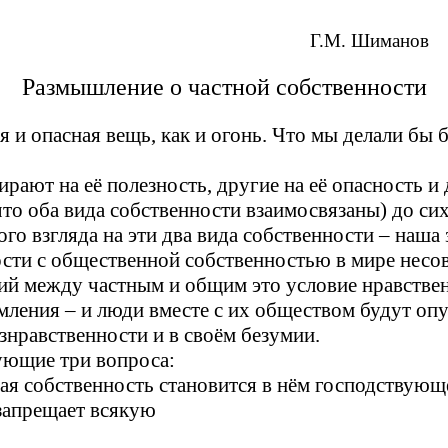
Г.М. Шиманов
Размышление о частной собственности
я и опасная вещь, как и огонь. Что мы делали бы 
рают на её полезность, другие на её опасность и 
то оба вида собственности взаимосвязаны) до сих
го взгляда на эти два вида собственности – наша 
ости с общественной собственностью в мире несо
й между частным и общим это условие нравствен
ремления – и люди вместе с их обществом будут оп
езнравственности и в своём безумии.
ующие три вопроса:
тная собственность становится в нём господствующ
 запрещает всякую