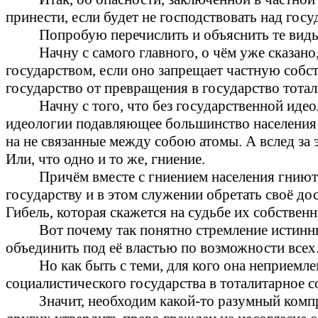
принести, если будет не господствовать над госу
Попробую перечислить и объяснить те виды
Начну с самого главного, о чём уже сказан
государством, если оно запрещает частную собс
государство от превращения в государство тотали
Начну с того, что без государственной идео
идеологии подавляющее большинство населения 
на не связанные между собою атомы. А вслед за 
Или, что одно и то же, гниение.
Причём вместе с гниением населения гниют
государству и в этом служении обретать своё до
Гибель, которая скажется на судьбе их собствен
Вот почему так понятно стремление истин
объединить под её властью по возможности всех
Но как быть с теми, для кого она неприемле
социалистического государства в тоталитарное 
Значит, необходим какой-то разумный ком