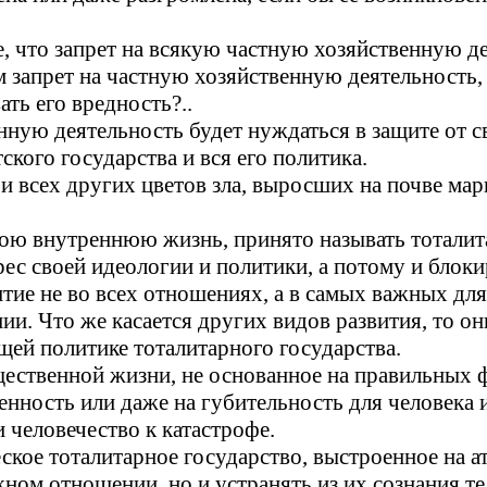
 что запрет на всякую частную хозяйственную де
запрет на частную хозяйственную деятельность, 
ть его вредность?..
енную деятельность будет нуждаться в защите от 
ского государства и вся его политика.
и всех других цветов зла, выросших на почве мар
вою внутреннюю жизнь, принято называть
тотали
ес своей идеологии и политики, а потому и блоки
тие не во всех отношениях, а в самых важных для
и. Что же касается других видов развития, то о
ей политике тоталитарного государства.
щественной жизни, не основанное на правильных
нность или даже на губительность для человека и
 человечество к катастрофе.
ское тоталитарное государство, выстроенное на а
ном отношении, но и устранять из их сознания те