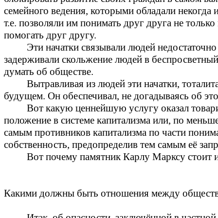
семейного ведения, которыми обладали некогда и
т.е. позволяли им понимать друг друга не только
помогать друг другу.
Эти начатки связывали людей недостаточно 
задерживали скольжение людей в беспросветный
думать об обществе.
Вытравливая из людей эти начатки, тотали
будущем. Он обеспечивал, не догадываясь об это
Вот какую ценнейшую услугу оказал товар
положение в системе капитализма или, по меньше
самым противников капитализма по части поним
собственность, предопределив тем самым её зап
Вот почему памятник Карлу Марксу стоит и
Какими должны быть отношения между обществ
Итак, об опасности, заключённой в частно